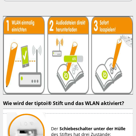
speichern
Wie
wird
der
tiptoi®
Stift
und
das
WLAN
aktiviert?
Anleitung
zur
Verbindung
mit
dem
WLAN
Wie
Wie wird der tiptoi® Stift und das WLAN aktiviert?
kann
ich
ein
Hilfsgerät
zur
Der
Schiebeschalter unter der Hülle
Einrichtung
des Stiftes hat drei Zustände: