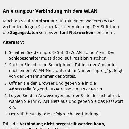
tiptoi®
Stift
Anleitung zur Verbindung mit dem WLAN
meldet
mein
Möchten Sie Ihren
tiptoi®
Stift mit einem weiteren WLAN
Gerät,
verbinden, folgen Sie ebenfalls der Anleitung. Der Stift kann
dass
die
Zugangsdaten
von bis zu
fünf Netzwerken
speichern.
die
Alternativ:
Verbindung
nicht
Schalten Sie den tiptoi® Stift 3 (WLAN-Edition) ein. Der
sicher
Schiebeschalter
muss dabei auf
Position 1
stehen.
ist
Suchen Sie mit dem Smartphone, Tablet oder Computer
und/oder
nach einem WLAN-Netz unter dem Namen "tiptoi_" gefolgt
dass
von der Seriennummer des Stiftes.
keine
Öffnen sie den Browser und geben Sie in die
Internetverbindung
Adresszeile
folgende IP-Adresse ein:
192.168.1.1
möglich
ist.
Folgen Sie den Anweisungen auf der Seite die sich öffnet,
Was
wählen Sie Ihr WLAN-Netz aus und geben Sie das Passwort
muss
ein.
man tun?
Der Stift bestätigt die erfolgreiche Verbindung!
Wie
Falls die
Verbindung nicht hergestellt werden kann,
kann