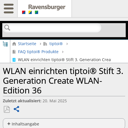
Suchen
Globale Hierarchie auf- und zuklappen
Startseite
tiptoi®
FAQ tiptoi® Produkte
WLAN einrichten tiptoi® Stift 3. Generation Create WLAN-
WLAN einrichten tiptoi® Stift 3.
Generation Create WLAN-
Edition 36
Zuletzt aktualisiert
20. Mai 2025
Teilen
Als
PDF
Inhaltsangabe