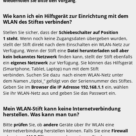
wiederholen Sie bitte den Vorgang
.
ich
das
WLAN bzw.
Wie kann ich ein Hilfsgerät zur Einrichtung mit dem
die
WLAN des Stiftes verbinden?
WLAN-
Stellen Sie sicher, dass der
Schiebeschalter auf Position
Zugangsdaten
1 steht
. Wenn noch keine Zugangsdaten übergeben wurden,
des
stellt der Stift direkt nach dem Einschalten ein WLAN-Netz zur
tiptoi®
Verfügung. Wenn der Stift eine
Datei herunterladen soll aber
WLAN-
kein bekanntes Netzwerk
finden kann, stellt der Stift ebenfalls
Stiftes
ein
eigenes Netzwerk
zur Verfügung. Sie können das Hilfsgerät
resetten?
(Smartphone, Tablet, Laptop) nun mit dem Stift
Wie
verbinden. Suchen Sie dazu nach einem WLAN-Netz unter
erfahre
dem Namen „tiptoi_“ gefolgt von der Seriennummer des Stiftes.
ich
Geben Sie im
Browser die IP Adresse 192.168.1.1
ein, wählen
die
Sie ihr WLAN-Netz aus und geben Sie das Passwort ein.
Mac-
Adresse
meines
Mein WLAN-Stift kann keine Internetverbindung
WLAN-
herstellen. Was kann man tun?
Stiftes?
Bitte
prüfen
Sie, ob
andere
Geräte über Ihr WLAN eine
Internetverbindung herstellen können. Falls Sie eine
Firewall