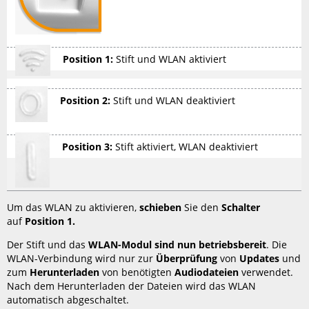
mit
dem
WLAN
des
Position 1:
Stift und WLAN aktiviert
Stiftes
verbinden?
Mein
Position 2:
Stift und WLAN deaktiviert
WLAN-
Stift
kann
Position 3:
Stift aktiviert, WLAN deaktiviert
keine
Internetverbindung
herstellen.
Was
kann
Um das WLAN zu aktivieren,
schieben
Sie den
Schalter
man
auf
Position 1.
tun?
Der Stift und das
WLAN-Modul sind nun betriebsbereit
. Die
Bei
WLAN-Verbindung wird nur zur
Überprüfung
von
Updates
und
der
zum
Herunterladen
von benötigten
Audiodateien
verwendet.
Verbindung
Nach dem Herunterladen der Dateien wird das WLAN
mit
automatisch abgeschaltet.
dem