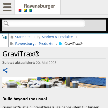
Suchen
Globale Hierarchie auf- und zuklappen
Startseite
Marken & Produkte
Ravensburger Produkte
GraviTrax®
GraviTrax®
Zuletzt aktualisiert
20. Mai 2025
Teilen
Build beyond the usual
GraviTrax
®
ist ein interaktives Kugelbahnsystem für Jungen