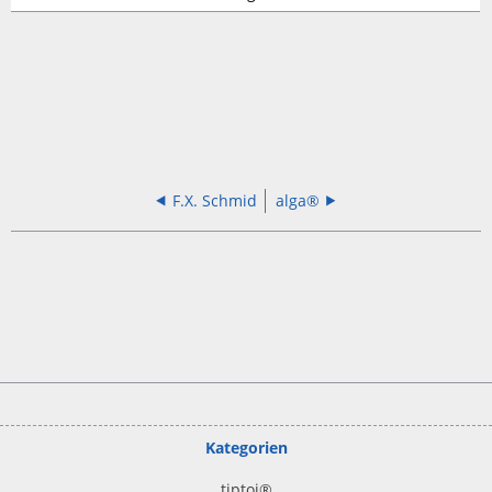
F.X. Schmid
alga®
Kategorien
tiptoi
®