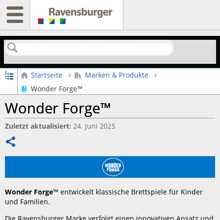
Suchen
Globale Hierarchie auf- und zuklappen
Startseite
Marken & Produkte
Wonder Forge™
Wonder Forge™
Zuletzt aktualisiert
24. Juni 2025
Teilen
Wonder Forge
™ entwickelt klassische Brettspiele für Kinder
und Familien.
Die Ravensburger Marke verfolgt einen innovativen Ansatz und