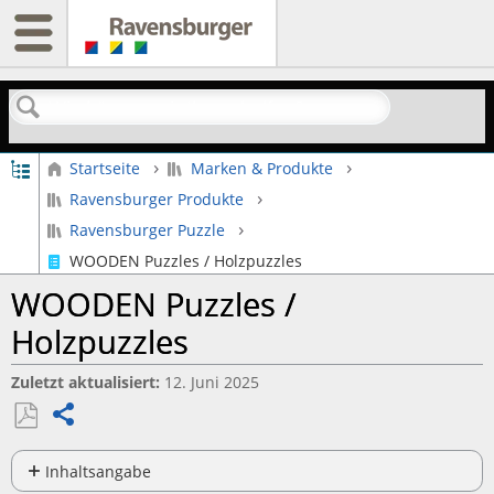
Suchen
Globale Hierarchie auf- und zuklappen
Startseite
Marken & Produkte
Ravensburger Produkte
Ravensburger Puzzle
WOODEN Puzzles / Holzpuzzles
WOODEN Puzzles /
Holzpuzzles
Zuletzt aktualisiert
12. Juni 2025
Teilen
Als
PDF
Inhaltsangabe