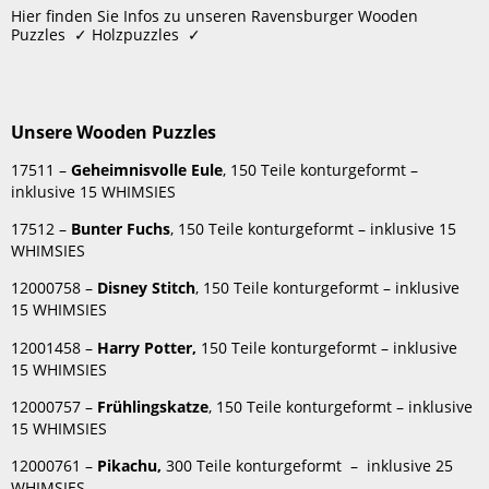
speichern
Hier finden Sie Infos zu unseren Ravensburger Wooden
Unsere
Puzzles ✓ Holzpuzzles ✓
Wooden
Puzzles
Material
der
Unsere Wooden Puzzles
Wooden
Puzzles
17511 –
Geheimnisvolle Eule
, 150 Teile konturgeformt –
inklusive 15 WHIMSIES
Die
Künstler
17512 –
Bunter Fuchs
, 150 Teile konturgeformt – inklusive 15
Kleben
WHIMSIES
und
Aufhängen
12000758 –
Disney Stitch
, 150 Teile konturgeformt – inklusive
der
15 WHIMSIES
Ravensburger
12001458 –
Harry Potter,
150 Teile konturgeformt – inklusive
Woodenpuzzles
15 WHIMSIES
12000757 –
Frühlingskatze
, 150 Teile konturgeformt – inklusive
15 WHIMSIES
12000761 –
Pikachu,
300 Teile konturgeformt – inklusive 25
WHIMSIES