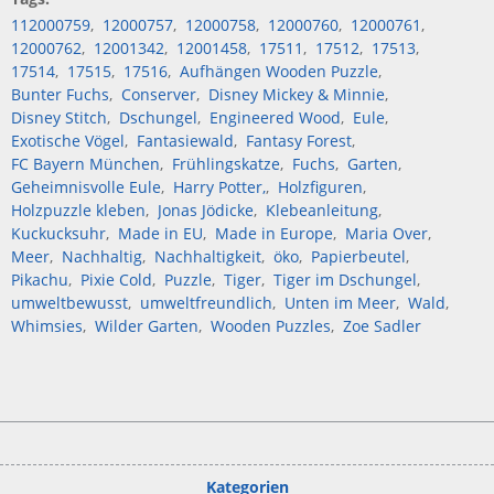
112000759
12000757
12000758
12000760
12000761
12000762
12001342
12001458
17511
17512
17513
17514
17515
17516
Aufhängen Wooden Puzzle
Bunter Fuchs
Conserver
Disney Mickey & Minnie
Disney Stitch
Dschungel
Engineered Wood
Eule
Exotische Vögel
Fantasiewald
Fantasy Forest
FC Bayern München
Frühlingskatze
Fuchs
Garten
Geheimnisvolle Eule
Harry Potter,
Holzfiguren
Holzpuzzle kleben
Jonas Jödicke
Klebeanleitung
Kuckucksuhr
Made in EU
Made in Europe
Maria Over
Meer
Nachhaltig
Nachhaltigkeit
öko
Papierbeutel
Pikachu
Pixie Cold
Puzzle
Tiger
Tiger im Dschungel
umweltbewusst
umweltfreundlich
Unten im Meer
Wald
Whimsies
Wilder Garten
Wooden Puzzles
Zoe Sadler
Kategorien