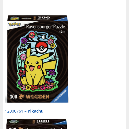
12000761 –
Pikachu