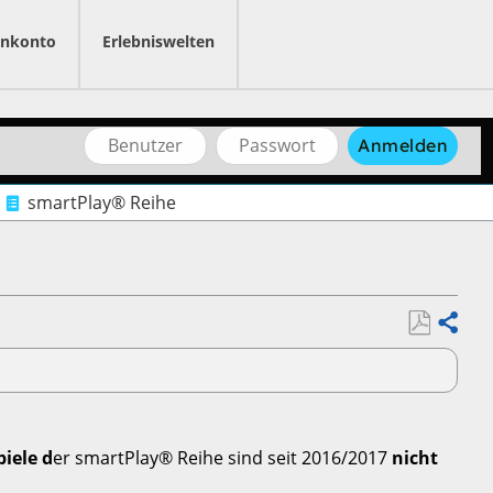
nkonto
Erlebniswelten
Benutzername
Passwort
Anmelden
smartPlay® Reihe
Als
Teilen
PDF
speichern
iele d
er smartPlay® Reihe sind seit 2016/2017
nicht