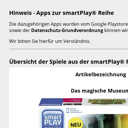
Hinweis
-
Hinweis - Apps zur
smartPlay® Reihe
Apps zur smartPlay® Reihe
Übersicht
Die dazugehörigen Apps wurden vom Google Playstore 
der
sowie der
Datenschutz-Grundverordnung
können wir
Spiele
Wir bitten Sie hierfür um Verständnis.
aus
der
smartPlay®
Übersicht der Spiele aus der smartPlay® 
Reihe
Artikelbezeichnung
Artikelbezeichnung
Artikelnummer
Das
magische
Das magische Museu
Museum
YES or
kNOw
King
Arthur