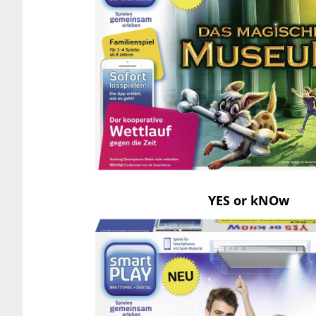
YES or kNOw