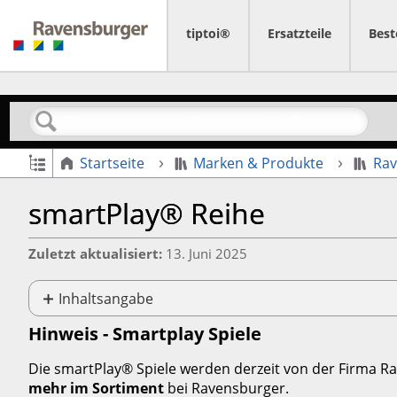
tiptoi®
Ersatzteile
Best
Suchen
Globale Hierarchie auf- und zuklappen
Startseite
Marken & Produkte
Rav
smartPlay® Reihe
Zuletzt aktualisiert
13. Juni 2025
Inhaltsangabe
Hinweis
Hinweis - Smartplay Spiele
-
Smartplay
Die smartPlay®
Spiele werden derzeit von der Firma 
Spiele
mehr im Sortiment
bei Ravensburger.