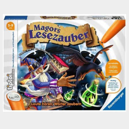
Y
enthalten?
Gibt
es
ein
Erklärvideo
zum
Spiel?
Wo
finde
ich
die
tiptoi®
Audiodatei?