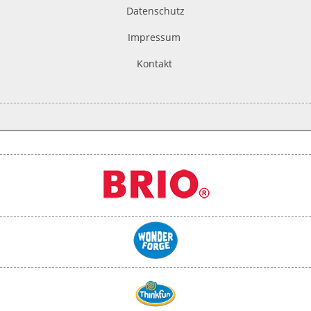
Datenschutz
Impressum
Kontakt