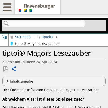
Suchen
Globale Hierarchie auf- und zuklappen
Startseite
tiptoi®
tiptoi® Magors Lesezauber
tiptoi® Magors Lesezauber
Zuletzt aktualisiert
24. Apr. 2024
Teilen
Als
PDF
Inhaltsangabe
speichern
Ab
Hier finden Sie Infos zum tiptoi® Spiel Magor´s Lesezauber
welchem
Alter
Ab welchem Alter ist dieses Spiel geeignet?
ist
dieses
Die Altersempfehlung lautet 5-9 Jahre. Je nach Wissensstand