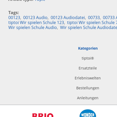
Tags
00123
00123 Audio
00123 Audiodatei
00733
00733 
tiptoi Wir spielen Schule 123
tiptoi Wir spielen Schule 
Wir spielen Schule Audio
Wir spielen Schule Audiodate
Kategorien
tiptoi
®
Ersatzteile
Erlebniswelten
Bestellungen
Anleitungen