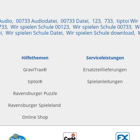
Audio
00733 Audiodatei
00733 Datei
123
733
tiptoi Wir
733
Wir spielen Schule 00123
Wir spielen Schule 00733
Wi
i
Wir spielen Schule Datei
Wir spielen Schule download
Hilfethemen
Serviceleistungen
GraviTrax®
Ersatzteillieferungen
tiptoi
®
Spielanleitungen
Ravensburger Puzzle
Ravensburger Spieleland
Online Shop