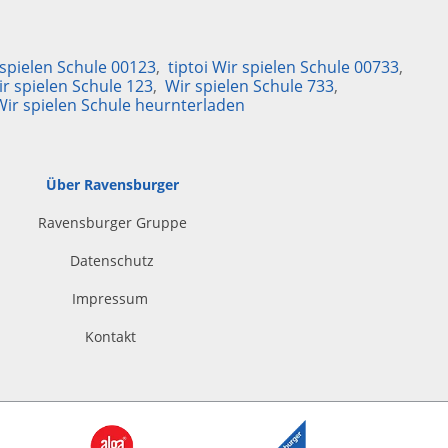
 spielen Schule 00123
tiptoi Wir spielen Schule 00733
r spielen Schule 123
Wir spielen Schule 733
Wir spielen Schule heurnterladen
Über Ravensburger
Ravensburger Gruppe
Datenschutz
Impressum
Kontakt