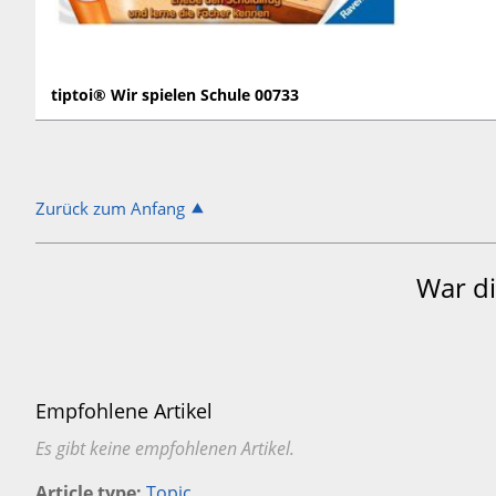
tiptoi® Wir spielen Schule 00733
Zurück zum Anfang
War di
Empfohlene Artikel
Es gibt keine empfohlenen Artikel.
Article type
Topic