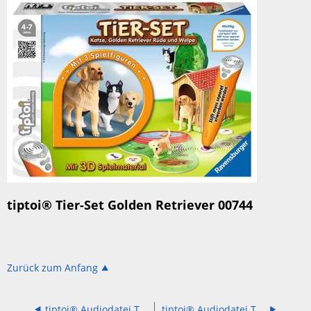
tiptoi® Tier-Set Golden Retriever 00744
Zurück zum Anfang
tiptoi® Audiodatei Tier-Set Falabella 00742
tiptoi® Audiodatei Tier-Set Im Zeitalter der Dinosaurier 00746