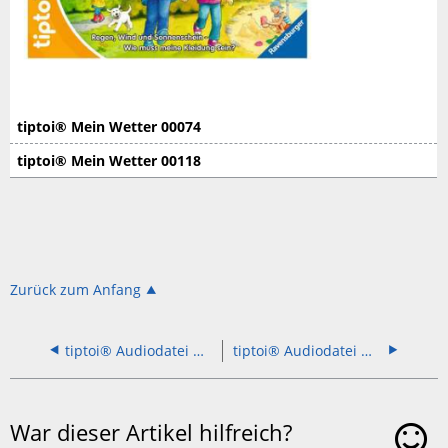
tiptoi® Mein Wetter 00074
tiptoi® Mein Wetter 00118
Zurück zum Anfang
tiptoi® Audiodatei Mein Lieder-Spiel 00237
tiptoi® Audiodatei Mein Zuhause 00196
War dieser Artikel hilfreich?