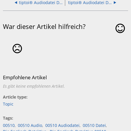
tiptoi® Audiodatei Der verrückte Rechen-Zoo 00104
tiptoi® Audiodatei Die Welt der Technik 00837
War dieser Artikel hilfreich?
Ja
Nein
Empfohlene Artikel
Es gibt keine empfohlenen Artikel.
Article type
Topic
Tags
00510
00510 Audio
00510 Audiodatei
00510 Datei