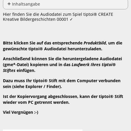
PDF
Inhaltsangabe
Keine
speichern
Hier finden Sie die Audiodatei zum Spiel tiptoi® CREATE
Header
Kreative Bildergeschichten 00001 ✓
Bitte klicken Sie auf das entsprechende
Produktbild
, um die
gewünschte tiptoi® Audiodatei herunterzuladen.
Anschließend können Sie die heruntergeladene Audiodatei
(gme*-Datei) kopieren und in das
Laufwerk Ihres tiptoi®
Stiftes
einfügen.
Dazu muss Ihr tiptoi® Stift mit dem Computer verbunden
sein (siehe Explorer / Finder).
Ist der Kopiervorgang abgeschlossen, kann der tiptoi® Stift
wieder vom PC getrennt werden.
Viel Vergnügen :-)