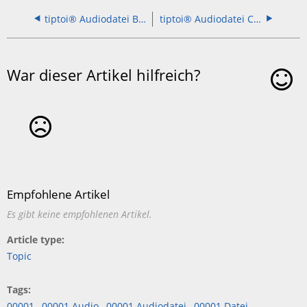
tiptoi® Audiodatei Bluey Aufräum-Spaß 00239
tiptoi® Audiodatei CREATE Sticker Lustige Tiere 55481
War dieser Artikel hilfreich?
Ja
Nein
Empfohlene Artikel
Es gibt keine empfohlenen Artikel.
Article type
Topic
Tags
00001
00001 Audio
00001 Audiodatei
00001 Datei