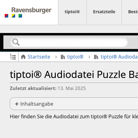
tiptoi®
Ersatzteile
Best
Suchen
Globale Hierarchie auf- und zuklappen
Startseite
tiptoi®
tiptoi® Audioda
tiptoi® Audiodatei Puzzle 
Zuletzt aktualisiert
13. Mai 2025
Inhaltsangabe
Keine
Header
Hier finden Sie die Audiodatei zum tiptoi® Puzzle für 