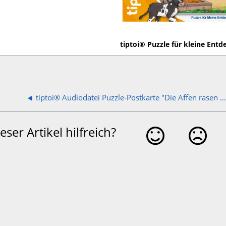
tiptoi® Puzzle für kleine Ent
tiptoi® Audiodatei Puzzle-Postkarte "Die Affen rasen durch den Wald" 80
eser Artikel hilfreich?
Ja
Nein