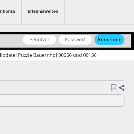
nkonto
Erlebniswelten
Benutzername
Passwort
Anmelden
diodatei Puzzle Bauernhof 00066 und 00136
Als
Teilen
PDF
speichern