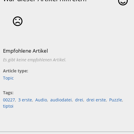
Ja
Nein
Empfohlene Artikel
Es gibt keine empfohlenen Artikel.
Article type
Topic
Tags
00227
3 erste
Audio
audiodatei
drei
drei erste
Puzzle
tiptoi