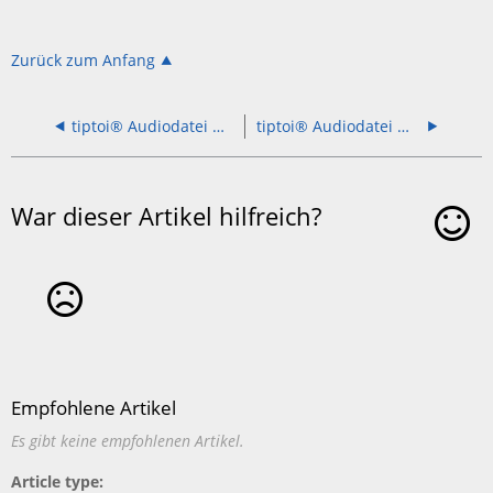
Zurück zum Anfang
tiptoi® Audiodatei Wieso? Weshalb? Warum? Entdecke den Bauernhof 32900
tiptoi® Audiodatei Wieso? Weshalb? Warum? Entdecke den Zoo 32920
War dieser Artikel hilfreich?
Ja
Nein
Empfohlene Artikel
Es gibt keine empfohlenen Artikel.
Article type