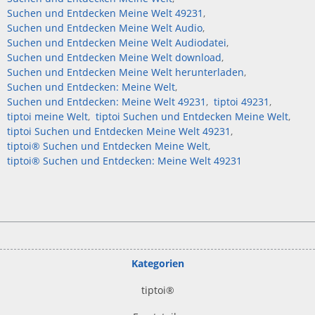
Suchen und Entdecken Meine Welt 49231
Suchen und Entdecken Meine Welt Audio
Suchen und Entdecken Meine Welt Audiodatei
Suchen und Entdecken Meine Welt download
Suchen und Entdecken Meine Welt herunterladen
Suchen und Entdecken: Meine Welt
Suchen und Entdecken: Meine Welt 49231
tiptoi 49231
tiptoi meine Welt
tiptoi Suchen und Entdecken Meine Welt
tiptoi Suchen und Entdecken Meine Welt 49231
tiptoi® Suchen und Entdecken Meine Welt
tiptoi® Suchen und Entdecken: Meine Welt 49231
Kategorien
tiptoi
®