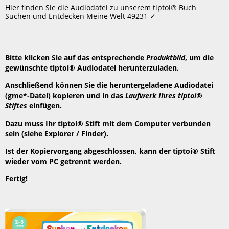
speichern
Hier finden Sie die Audiodatei zu unserem tiptoi® Buch
Header
Suchen und Entdecken Meine Welt 49231 ✓
Bitte klicken Sie auf das entsprechende
Produktbild
, um die
gewünschte tiptoi® Audiodatei herunterzuladen.
Anschließend können Sie die heruntergeladene Audiodatei
(gme*-Datei) kopieren und in das
Laufwerk Ihres tiptoi®
Stiftes
einfügen.
Dazu muss Ihr tiptoi® Stift mit dem Computer verbunden
sein (siehe Explorer / Finder).
Ist der Kopiervorgang abgeschlossen, kann der tiptoi® Stift
wieder vom PC getrennt werden.
Fertig!