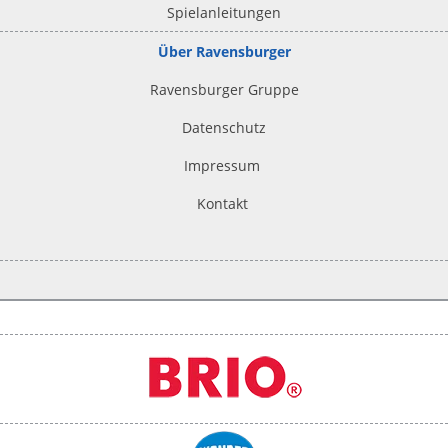
Spielanleitungen
Über Ravensburger
Ravensburger Gruppe
Datenschutz
Impressum
Kontakt