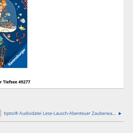
r Tiefsee 49277
tiptoi® Audiodatei Lese-Lausch-Abenteuer Zauberwald 41811 und 49278