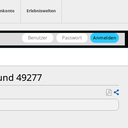
nkonto
Erlebniswelten
Benutzername
Passwort
Anmelden
 und 49277
Als
Teilen
PDF
speichern