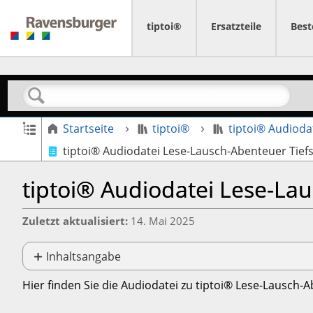
tiptoi®
Ersatzteile
Best
Suchen
Globale Hierarchie auf- und zuklappen
Startseite
tiptoi®
tiptoi® Audioda
tiptoi® Audiodatei Lese-Lausch-Abenteuer Tief
tiptoi® Audiodatei Lese-La
Zuletzt aktualisiert
14. Mai 2025
Inhaltsangabe
Keine
Header
Hier finden Sie die Audiodatei zu tiptoi® Lese-Lausch