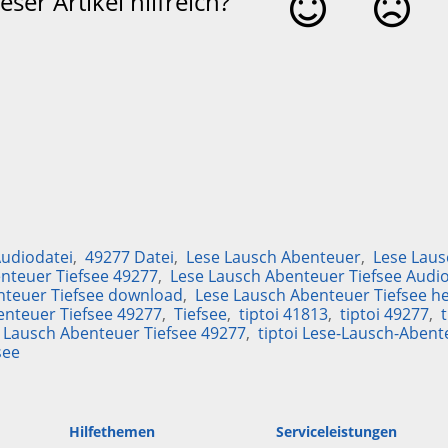
eser Artikel hilfreich?
Ja
Nein
udiodatei
49277 Datei
Lese Lausch Abenteuer
Lese Laus
nteuer Tiefsee 49277
Lese Lausch Abenteuer Tiefsee Audi
nteuer Tiefsee download
Lese Lausch Abenteuer Tiefsee h
enteuer Tiefsee 49277
Tiefsee
tiptoi 41813
tiptoi 49277
e Lausch Abenteuer Tiefsee 49277
tiptoi Lese-Lausch-Abent
see
Hilfethemen
Serviceleistungen