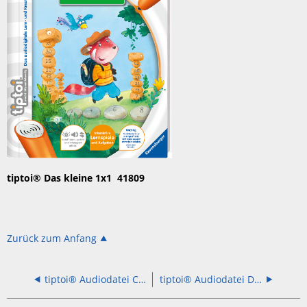
tiptoi® Das kleine 1x1 41809
Zurück zum Anfang
tiptoi® Audiodatei Cars 55414
tiptoi® Audiodatei Das tollste Pony der Welt 38589