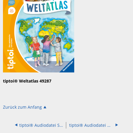
tiptoi® Weltatlas 49287
Zurück zum Anfang
tiptoi® Audiodatei Suchen und Entdecken Meine Tiere 49290
tiptoi® Audiodatei Wieso? Weshalb? Warum? Bei der Polizei 49304