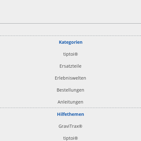
Kategorien
tiptoi
®
Ersatzteile
Erlebniswelten
Bestellungen
Anleitungen
Hilfethemen
GraviTrax®
tiptoi
®