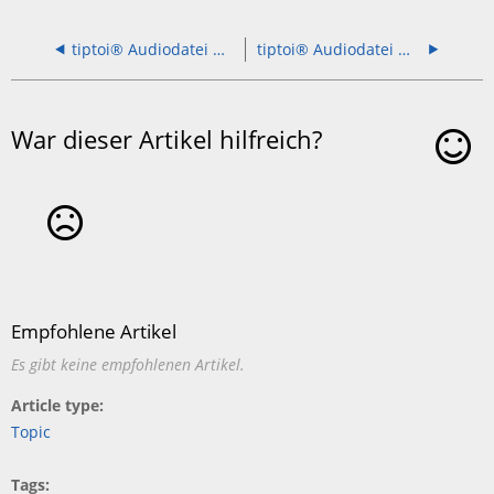
tiptoi® Audiodatei Meine Lern-Spiel-Welt: Buchstaben 49274
tiptoi® Audiodatei Meine Lern-Spiel-Welt Englisch 49289
War dieser Artikel hilfreich?
Ja
Nein
Empfohlene Artikel
Es gibt keine empfohlenen Artikel.
Article type
Topic
Tags