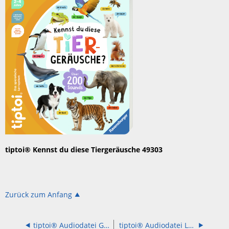
tiptoi® Kennst du diese Tiergeräusche 49303
Zurück zum Anfang
tiptoi® Audiodatei Grundschulwörterbuch Englisch 41802 und 49285
tiptoi® Audiodatei Lenny Lamm und die Sache mit der Wut 49293