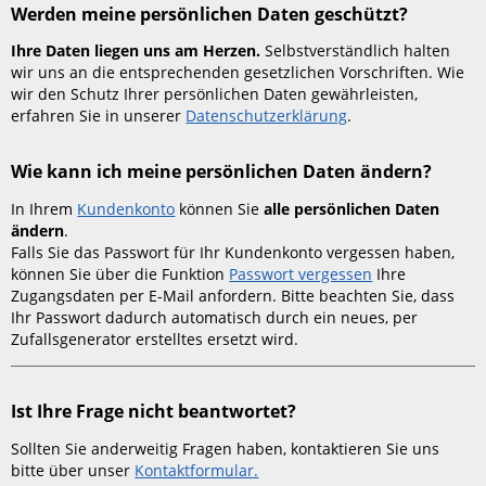
Daten
Werden meine persönlichen Daten geschützt?
geschützt?
Ihre Daten liegen uns am Herzen.
Selbstverständlich halten
Wie
wir uns an die entsprechenden gesetzlichen Vorschriften. Wie
kann
wir den Schutz Ihrer persönlichen Daten gewährleisten,
ich
erfahren Sie in unserer
Datenschutzerklärung
.
meine
persönlichen
Daten
Wie kann ich meine persönlichen Daten ändern?
ändern?
Ist
In Ihrem
Kundenkonto
können Sie
alle persönlichen Daten
Ihre
ändern
.
Frage
Falls Sie das Passwort für Ihr Kundenkonto vergessen haben,
nicht
können Sie über die Funktion
Passwort vergessen
Ihre
beantwortet?
Zugangsdaten per E-Mail anfordern. Bitte beachten Sie, dass
Ihr Passwort dadurch automatisch durch ein neues, per
Zufallsgenerator erstelltes ersetzt wird.
Ist Ihre Frage nicht beantwortet?
Sollten Sie anderweitig Fragen haben, kontaktieren Sie uns
bitte über unser
Kontaktformular.