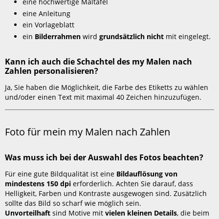
eine hochwertige Maltafel
auswählen?
eine Anleitung
Was
beinhaltet
ein Vorlageblatt
ein my
ein
Bilderrahmen
wird
grundsätzlich nicht
mit eingelegt.
Malen
nach
Kann ich auch die Schachtel des my Malen nach
Zahlen
Zahlen personalisieren?
Artikel?
Kann
Ja, Sie haben die Möglichkeit, die Farbe des Etiketts zu wählen
ich
und/oder einen Text mit maximal 40 Zeichen hinzuzufügen.
auch
die
Schachtel
Foto für mein my Malen nach Zahlen
des my
Malen
nach
Was muss ich bei der Auswahl des Fotos beachten?
Zahlen
personalisieren?
Für eine gute Bildqualität ist eine
Bildauflösung von
Foto
mindestens 150 dpi
erforderlich. Achten Sie darauf, dass
für
Helligkeit, Farben und Kontraste ausgewogen sind. Zusätzlich
mein
sollte das Bild so scharf wie möglich sein.
my
Unvorteilhaft
sind Motive mit
vielen kleinen Details
, die beim