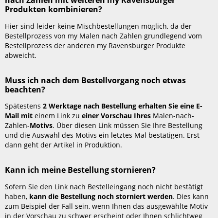
nach Zahlen mit weiteren my Ravensburger
bestellen?
Produkten kombinieren?
Kann
ich
Hier sind leider keine Mischbestellungen möglich, da der
die Bestellung
Bestellprozess von my Malen nach Zahlen grundlegend vom
eines
Bestellprozess der anderen my Ravensburger Produkte
personalisierten Malen
abweicht.
nach
Zahlen
Muss ich nach dem Bestellvorgang noch etwas
mit
beachten?
weiteren my
Ravensburger
Spätestens
2 Werktage nach Bestellung erhalten Sie eine E-
Produkten
Mail mit
einem Link zu
einer Vorschau Ihres
Malen-nach-
kombinieren?
Zahlen-
Motivs
. Über diesen Link müssen Sie Ihre Bestellung
Muss
und die Auswahl des Motivs ein letztes Mal bestätigen. Erst
ich
dann geht der Artikel in Produktion.
nach
dem
Kann ich meine Bestellung stornieren?
Bestellvorgang
noch
Sofern Sie den Link nach Bestelleingang noch nicht bestätigt
etwas
haben,
kann die Bestellung noch storniert werden
. Dies kann
beachten?
zum Beispiel der Fall sein, wenn Ihnen das ausgewählte Motiv
Kann
in der Vorschau zu schwer erscheint oder Ihnen schlichtweg