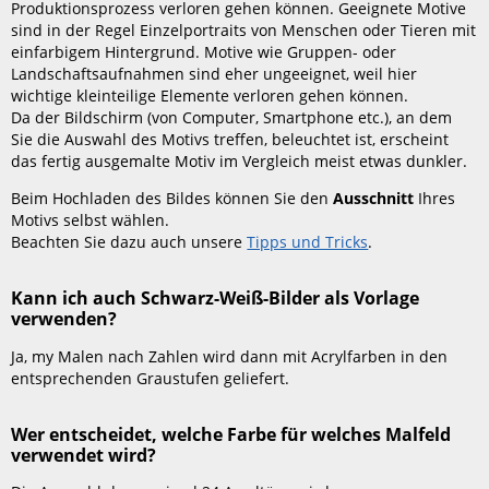
Malen
Produktionsprozess verloren gehen können. Geeignete Motive
nach
sind in der Regel Einzelportraits von Menschen oder Tieren mit
Zahlen
einfarbigem Hintergrund. Motive wie Gruppen- oder
Landschaftsaufnahmen sind eher ungeeignet, weil hier
Was
wichtige kleinteilige Elemente verloren gehen können.
muss
Da der Bildschirm (von Computer, Smartphone etc.), an dem
ich
Sie die Auswahl des Motivs treffen, beleuchtet ist, erscheint
bei
das fertig ausgemalte Motiv im Vergleich meist etwas dunkler.
der
Auswahl
Beim Hochladen des Bildes können Sie den
Ausschnitt
Ihres
des
Motivs selbst wählen.
Fotos
Beachten Sie dazu auch unsere
Tipps und Tricks
.
beachten?
Kann
Kann ich auch Schwarz-Weiß-Bilder als Vorlage
ich
verwenden?
auch
Schwarz-
Ja, my Malen nach Zahlen wird dann mit Acrylfarben in den
Weiß-
entsprechenden Graustufen geliefert.
Bilder
als
Wer entscheidet, welche Farbe für welches Malfeld
Vorlage
verwendet wird?
verwenden?
Wer