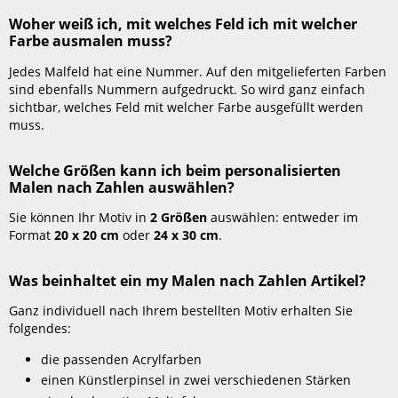
nach
Zahlen?
Woher weiß ich, mit welches Feld ich mit welcher
Farbe ausmalen muss?
Woher
weiß
Jedes Malfeld hat eine Nummer. Auf den mitgelieferten Farben
ich,
sind ebenfalls Nummern aufgedruckt. So wird ganz einfach
mit
sichtbar, welches Feld mit welcher Farbe ausgefüllt werden
welches
muss.
Feld
ich
mit
Welche Größen kann ich beim personalisierten
welcher
Malen nach Zahlen auswählen?
Farbe
Sie können Ihr Motiv in
2 Größen
auswählen: entweder im
ausmalen
Format
20 x 20 cm
oder
24 x 30
cm
.
muss?
Welche
Größen
Was beinhaltet ein my Malen nach Zahlen Artikel?
kann
Ganz individuell nach Ihrem bestellten Motiv erhalten Sie
ich
folgendes:
beim personalisierten
Malen
die passenden Acrylfarben
nach
einen Künstlerpinsel in zwei verschiedenen Stärken
Zahlen