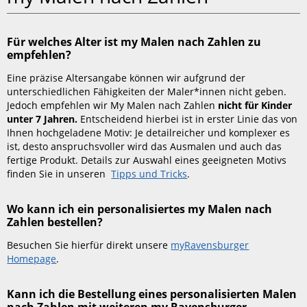
nach
Zahlen
Für welches Alter ist my Malen nach Zahlen zu
Für
empfehlen?
welches
Alter
Eine präzise Altersangabe können wir aufgrund der
ist
unterschiedlichen Fähigkeiten der Maler*innen nicht geben.
my
Jedoch empfehlen wir
My Malen nach Zahlen
nicht für Kinder
Malen
unter 7 Jahren.
Entscheidend hierbei ist in erster Linie das von
nach
Ihnen hochgeladene Motiv: Je detailreicher und komplexer es
Zahlen
ist, desto anspruchsvoller wird das Ausmalen und auch das
zu
fertige Produkt. Details zur Auswahl eines geeigneten Motivs
empfehlen?
finden Sie in unseren
Tipps und Tricks
.
Wo
kann
Wo kann ich ein personalisiertes my Malen nach
ich
Zahlen bestellen?
ein
personalisiertes
Besuchen Sie hierfür direkt unsere
myRavensburger
my
Homepage
.
Malen
nach
Kann ich die Bestellung eines personalisierten Malen
Zahlen