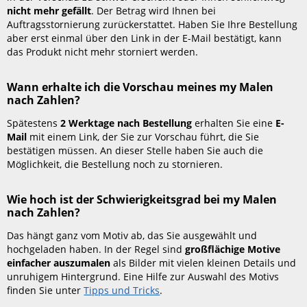
ich
nicht mehr gefällt
. Der Betrag wird Ihnen bei
meine
Auftragsstornierung zurückerstattet. Haben Sie Ihre Bestellung
Bestellung
aber erst einmal über den Link in der E-Mail bestätigt, kann
stornieren?
das Produkt nicht mehr storniert werden.
Wann
erhalte
Wann erhalte ich die Vorschau meines my Malen
ich
nach Zahlen?
die
Vorschau
Spätestens
2 Werktage nach Bestellung
erhalten Sie eine
E-
meines
Mail
mit einem Link, der Sie zur Vorschau führt, die Sie
my
bestätigen müssen. An dieser Stelle haben Sie auch die
Malen
Möglichkeit, die Bestellung noch zu stornieren.
nach
Zahlen?
Wie hoch ist der Schwierigkeitsgrad bei my Malen
Wie
nach Zahlen?
hoch
ist
Das hängt ganz vom Motiv ab, das Sie ausgewählt und
der
hochgeladen haben. In der Regel sind
großflächige Motive
Schwierigkeitsgrad
einfacher auszumalen
als Bilder mit vielen kleinen Details und
bei
unruhigem Hintergrund. Eine Hilfe zur Auswahl des Motivs
my
finden Sie unter
Tipps und Tricks
.
Malen