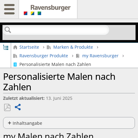
Suchen
Globale Hierarchie auf- und zuklappen
Startseite
Marken & Produkte
Ravensburger Produkte
my Ravensburger
Personalisierte Malen nach Zahlen
Personalisierte Malen nach
Zahlen
Zuletzt aktualisiert
13. Juni 2025
Teilen
Als
PDF
Inhaltsangabe
speichern
my
my Malen nach Zahlen
Malen