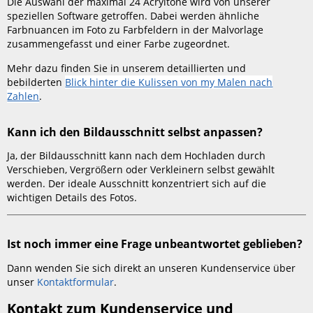
Die Auswahl der maximal 24 Acryltöne wird von unserer
entscheidet,
speziellen Software getroffen. Dabei werden ähnliche
welche
Farbnuancen im Foto zu Farbfeldern in der Malvorlage
Farbe
zusammengefasst und einer Farbe zugeordnet.
für
welches
Mehr dazu finden Sie in unserem detaillierten und
Malfeld
bebilderten
Blick hinter die Kulissen von my Malen nach
verwendet
Zahlen
.
wird?
Kann
Kann ich den Bildausschnitt selbst anpassen?
ich
den
Ja, der Bildausschnitt kann nach dem Hochladen durch
Bildausschnitt
Verschieben, Vergrößern oder Verkleinern selbst gewählt
selbst
werden. Der ideale Ausschnitt konzentriert sich auf die
anpassen?
wichtigen Details des Fotos.
Ist
noch
immer
Ist noch immer eine Frage unbeantwortet geblieben?
eine
Frage
Dann wenden Sie sich direkt an unseren Kundenservice über
unbeantwortet
unser
Kontaktformular
.
geblieben?
Kontakt zum Kundenservice und