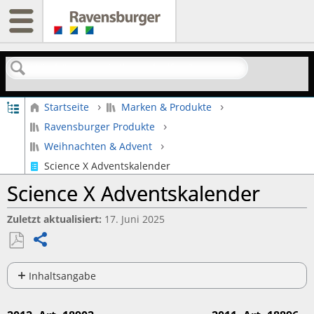
Suchen
Globale Hierarchie auf- und zuklappen
Startseite
Marken & Produkte
Ravensburger Produkte
Weihnachten & Advent
Science X Adventskalender
Science X Adventskalender
Zuletzt aktualisiert
17. Juni 2025
Teilen
Als
PDF
Inhaltsangabe
speichern
2012,
Art.