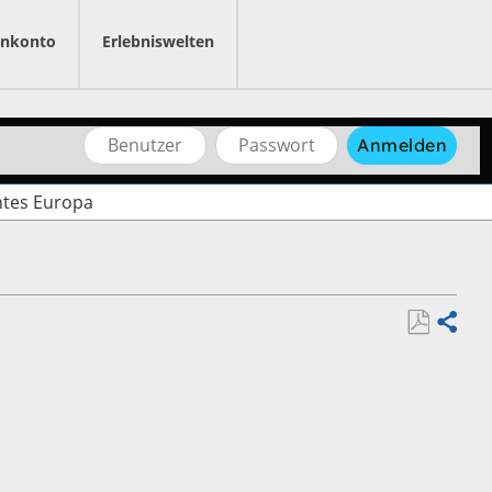
nkonto
Erlebniswelten
Benutzername
Passwort
Anmelden
tes Europa
Als
Teilen
PDF
speichern