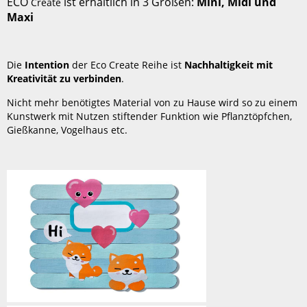
ECO
ist erhältlich in 3 Größen:
Mini, Midi und
Create
Inhalte
Maxi
die
in
allen
Die
Intention
der Eco Create Reihe ist
Nachhaltigkeit mit
Sets
Kreativität zu verbinden
.
dabei
sind:
Nicht mehr benötigtes Material von zu Hause wird so zu einem
Kunstwerk mit Nutzen stiftender Funktion wie Pflanztöpfchen,
Gießkanne, Vogelhaus etc.