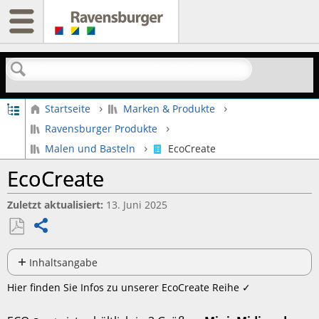
Suchen
Globale Hierarchie auf- und zuklappen
Startseite
Marken & Produkte
Ravensburger Produkte
Malen und Basteln
EcoCreate
EcoCreate
Zuletzt aktualisiert
13. Juni 2025
Teilen
Als
PDF
Inhaltsangabe
speichern
Farben
Hier finden Sie Infos zu unserer EcoCreate Reihe ✓
Firnis:
Weitere