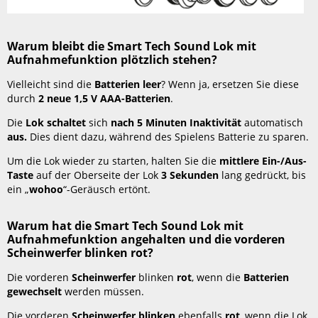
Produkte
mit
den
Warum bleibt die Smart Tech Sound Lok mit
Smart
Aufnahmefunktion plötzlich stehen?
Tech
Sound
Vielleicht sind die
Batterien leer
? Wenn ja, ersetzen Sie diese
Produkten
durch
2 neue 1,5 V AAA-Batterien
.
kompatibel?
Die
Lok schaltet
sich
nach 5 Minuten Inaktivität
automatisch
Sind
aus.
Dies dient dazu, während des Spielens Batterie zu sparen.
Smart
Tech
Um die Lok wieder zu starten, halten Sie die
mittlere Ein-/Aus-
Sound
Taste
auf der Oberseite der Lok
3 Sekunden
lang gedrückt, bis
Produkte
ein „
wohoo
“-Geräusch ertönt.
mit
dem
Warum hat die Smart Tech Sound Lok mit
BRIO
Aufnahmefunktion angehalten und die vorderen
World
Scheinwerfer blinken rot?
Eisenbahnsystem
kompatibel?
Die vorderen
Scheinwerfer
blinken
rot
, wenn die
Batterien
Wie
gewechselt
werden müssen.
aktualisiere
ich
Die vorderen
Scheinwerfer blinken
ebenfalls
rot
, wenn die Lok