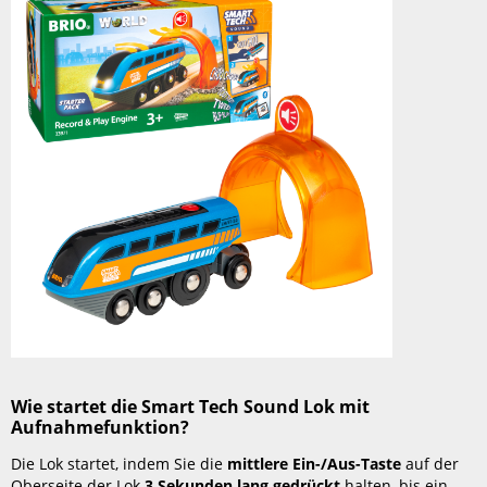
die
Smart
Tech
Sound
Lok
mit
Aufnahmefunktion?
Wie
schaltet
sich
die
Smart
Tech
Sound
Lok
mit
Aufnahmefunktion
aus?
Wie startet die Smart Tech Sound Lok mit
Batteriewechsel
Aufnahmefunktion?
Warum
Die Lok startet, indem Sie die
mittlere Ein-/Aus-Taste
auf der
startet
Oberseite der Lok
3 Sekunden lang gedrückt
halten, bis ein