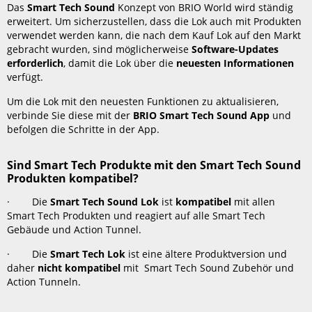
mit
Das
Smart Tech Sound
Konzept von BRIO World wird ständig
Aufnahmefunktion
erweitert. Um sicherzustellen, dass die Lok auch mit Produkten
mit
verwendet werden kann, die nach dem Kauf Lok auf den Markt
der
gebracht wurden, sind möglicherweise
Software-Updates
App?
erforderlich
, damit die Lok über die
neuesten Informationen
verfügt.
Was
sind
Um die Lok mit den neuesten Funktionen zu aktualisieren,
die
verbinde Sie diese mit der
BRIO Smart Tech Sound App
und
verschiedenen
befolgen die Schritte in der App.
Funktionen
der
Smart
Sind Smart Tech Produkte mit den Smart Tech Sound
Tech
Produkten kompatibel?
Sound
· Die
Smart Tech Sound Lok
ist
kompatibel
mit allen
Lok
Smart Tech Produkten und reagiert auf alle Smart Tech
mit
Gebäude und Action Tunnel.
Aufnahmefunktion?
Wie
· Die
Smart Tech Lok
ist eine ältere Produktversion und
funktioniert
daher
nicht kompatibel
mit Smart Tech Sound Zubehör und
die
Action Tunneln.
Smart
Tech