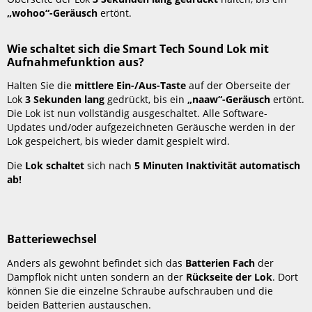
die
„wohoo“-Geräusch
ertönt.
Smart
Tech
Sound
Wie schaltet sich die Smart Tech Sound Lok mit
Lok
Aufnahmefunktion aus?
mit
Aufnahmefunktion
Halten Sie die
mittlere Ein-/Aus-Taste
auf der Oberseite der
nicht?
Lok
3 Sekunden lang
gedrückt, bis ein
„naaw“-Geräusch
ertönt.
Die Lok ist nun vollständig ausgeschaltet. Alle Software-
Warum
Updates und/oder aufgezeichneten Geräusche werden in der
bleibt
Lok gespeichert, bis wieder damit gespielt wird.
die
Smart
Die
Lok schaltet
sich nach
5 Minuten Inaktivität automatisch
Tech
ab!
Sound
Lok
mit
Aufnahmefunktion
Batteriewechsel
plötzlich
stehen?
Anders als gewohnt befindet sich das
Batterien Fach
der
Warum
Dampflok nicht unten sondern an der
Rückseite der Lok
. Dort
hat
können Sie die einzelne Schraube aufschrauben und die
die
beiden Batterien austauschen.