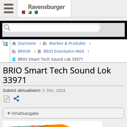
Suchen
Globale Hierarchie auf- und zuklappen
Startseite
Marken & Produkte
BRIO®
BRIO Eisenbahn-Welt
BRIO Smart Tech Sound Lok 33971
BRIO Smart Tech Sound Lok
33971
Zuletzt aktualisiert
3. Dez. 2024
Teilen
Als
PDF
Inhaltsangabe
speichern
Wie
startet