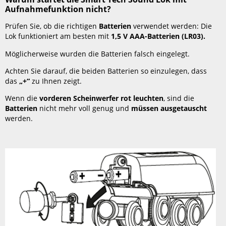
Aufnahmefunktion nicht?
auf
Action
Prüfen Sie, ob die richtigen
Batterien
verwendet werden: Die
Tunnel
Lok funktioniert am besten mit
1,5 V AAA-Batterien (LR03).
oder
Reiseziele?
Möglicherweise wurden die Batterien falsch eingelegt.
Warum
muss
Achten Sie darauf, die beiden Batterien so einzulegen, dass
man
das
„+“
zu Ihnen zeigt.
die
Wenn die
vorderen Scheinwerfer rot leuchten
, sind die
Software
Batterien
nicht mehr voll genug und
müssen ausgetauscht
in
werden.
der
Smart
Tech
Sound
Lok
mit
Aufnahmefunktion
aktualisieren?
Sind
Smart
Tech