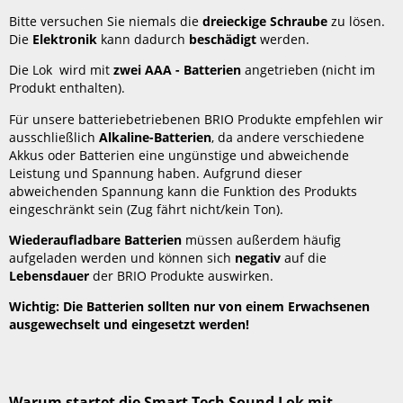
Smart
Tech
Bitte versuchen Sie niemals die
dreieckige Schraube
zu lösen.
Sound
Die
Elektronik
kann dadurch
beschädigt
werden.
Lok
Die Lok wird mit
zwei AAA - Batterien
angetrieben (nicht im
mit
Produkt enthalten).
Aufnahmefunktion
angehalten
Für unsere batteriebetriebenen BRIO Produkte empfehlen wir
und
ausschließlich
Alkaline-Batterien
, da andere verschiedene
die
Akkus oder Batterien eine ungünstige und abweichende
vorderen
Leistung und Spannung haben. Aufgrund dieser
Scheinwerfer
abweichenden Spannung kann die Funktion des Produkts
blinken
eingeschränkt sein (Zug fährt nicht/kein Ton).
rot?
Warum
Wiederaufladbare Batterien
müssen außerdem häufig
reagiert
aufgeladen werden und können sich
negativ
auf die
die
Lebensdauer
der BRIO Produkte auswirken.
Smart
Wichtig: Die Batterien sollten nur von einem Erwachsenen
Tech
ausgewechselt und eingesetzt werden!
Sound
Lok
mit
Aufnahmefunktion
nicht
Warum startet die Smart Tech Sound Lok mit