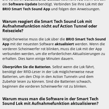
die
ein
Software-Update
benötigt. Verbinden Sie Ihre Lok mit der
Smart
BRIO Smart Tech Sound App
und folgen den Anweisungen.
Tech
Sound
Warum reagiert die Smart Tech Sound Lok mit
Lok
Aufnahmefunktion nicht auf Action Tunnel oder
mit
Reiseziele?
Aufnahmefunktion
mit
Möglicherweise muss die Lok über die
BRIO Smart Tech Sound
der
App
mit der neuesten Software
aktualisiert
werden. Wenn die
neuesten
vorderen Scheinwerfer rot blinken, muss die Lok mit der App
Smart
verbunden werden, um die erforderlichen Aktualisierungen zu
Tech
erhalten. Dies kann einige Minuten dauern.
Sound
Überprüfen Sie die Batterien
. Selbst wenn die Lok fährt,
Software?
benötigt der RFID-Leser in der Lok möglicherweise neue
Wie
Batterien, um den Chip in den Action Tunneln und dem
koppele
Zubehör lesen zu können. Sind die Batterien schwach,
ich
beginnen die vorderen Scheinwerfer rot zu blinken.
die
Smart
Tech
Warum muss man die Software in der Smart Tech
Sound
Sound Lok mit Aufnahmefunktion aktualisieren?
Lok