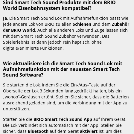
Sind Smart Tech Sound Produkte mit dem BRIO
Sound
World Eisenbahnsystem kompatibel?
App
nun
Ja
. Die Smart Tech Sound Lok mit Aufnahmefunktion passt wie
mit
jede andere Lok von BRIO zu allen
Schienen
und dem
Zubehör
der
der BRIO World
. Auch alle anderen Loks und Züge lassen sich
Lok?
mit dem Smart Tech Sound Zubehör verwenden. Das
Wie
Spielerlebnis ist dann jedoch rein haptisch, ohne
kann
digitale/animierte Funktionen.
ich
die Lok
Wie aktualisiere ich die Smart Tech Sound Lok mit
auf
Aufnahmefunktion mit der neuesten Smart Tech
Werkseinstellungen
Sound Software?
zurücksetzen?
Technische
Sie starten die Lok, indem Sie die Ein-/Aus-Taste auf der
Daten
Oberseite der Lok 3 Sekunden lang gedrückt halten, bis ein
Weitere
„wohoo“-Geräusch ertönt. Stellen Sie sicher, dass die Batterien
Informationen
ausreichend geladen sind, um die Verbindung mit der App zu
unterstützen.
Starten Sie die
BRIO Smart Tech Sound App
auf Ihrem Gerät.
Die Lok verbindet sich automatisch mit der App. Stellen Sie
sicher, dass
Bluetooth
auf dem Gerät
aktiviert
ist, um dies