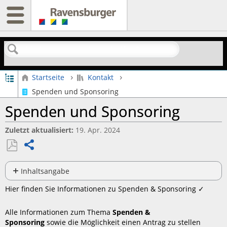
Suchen
Globale Hierarchie auf- und zuklappen
Startseite
Kontakt
Spenden und Sponsoring
Spenden und Sponsoring
Zuletzt aktualisiert
19. Apr. 2024
Teilen
Als
PDF
Inhaltsangabe
Keine
speichern
Hier finden Sie Informationen zu Spenden & Sponsoring ✓
Header
Alle Informationen zum Thema
Spenden &
Sponsoring
sowie die Möglichkeit einen Antrag zu stellen