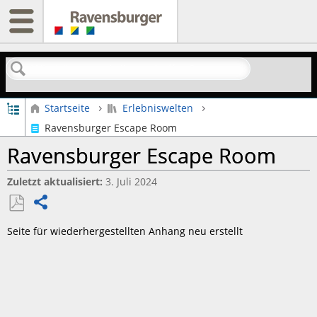
Suchen
Globale Hierarchie auf- und zuklappen
Startseite
Erlebniswelten
Ravensburger Escape Room
Ravensburger Escape Room
Zuletzt aktualisiert
3. Juli 2024
Teilen
Als
Seite für wiederhergestellten Anhang neu erstellt
PDF
speichern