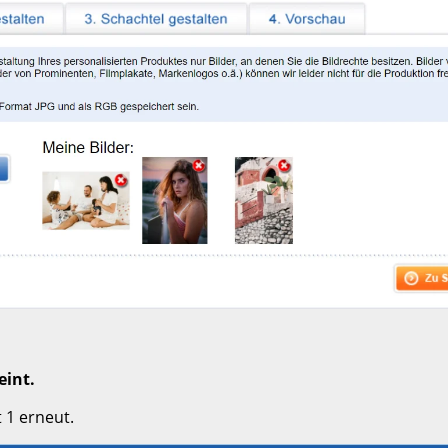
eint.
 1 erneut.